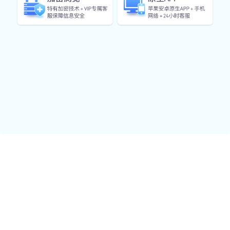
曾推荐过一些来自低级别联赛的小将，这些小将经过
训练后迅速成长为一线队的主力。
他的成功不仅体现在发现潜力股上，更重要的是能够
帮助这些年轻球员适应高水平比赛。在他的指导下，
这些年轻人逐渐找到了自己的位置，并展现出了良好
的竞技状态。这样的成就也让他获得了教练组和管理
层的一致认可，为他日后的职业发展奠定了基础。
通过对这些成功案例的回顾，可以看出克利特对于人
才选拔标准有着独到见解。他善于根据球队需求以及
市场动态调整自身策略，这种灵活性无疑为其今后的
工作增添了更多可能性。
3、与教练团队协作的重要性