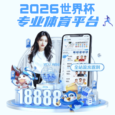
注册入口
KOK体育
APP与网页版入口｜
畅享全球体育赛事与数据服务
欢迎访问
KOK体育
，提供全面覆盖足球、篮
球、电竞等项目的赛事资讯与数据内容， 支持
APP下载
与
网页使用
，每日同步更新千场比
赛，聚焦热门体育内容， 助您轻松获取赛事动
态，掌握比赛节奏。
手机App
网页版