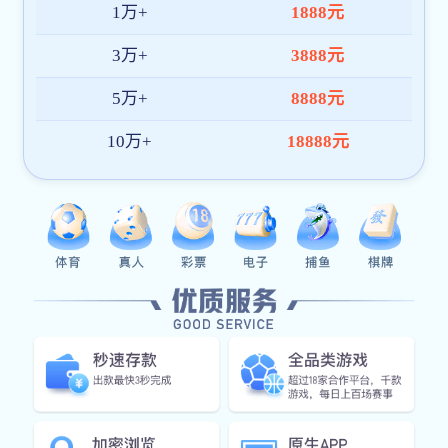
此外，克利特还与各个部门保持紧密联系，包括技术
部门和行政管理。他常常组织会议，与教练组交流关
于球员表现的信息，以确保整个团队对人才评估的一
致性。这种跨部门合作不仅提升了工作效率，也增强
了球队内部的信息共享，有助于做出更科学的决策。
最终，他通过数据分析与现场观察相结合的方法，形
成了一套完整的人才评估体系，为斯图加特培养出了
一批优质球员。这些成功经验无疑将成为他加盟国安
后的宝贵财富。
2、成功挖掘优秀球员
在斯图加特期间，克利特凭借敏锐的洞察力和丰富的
经验，成功挖掘出多名优秀年轻球员。其中，有几位
甚至跻身国家队行列，为球队赢得了荣誉。例如，他